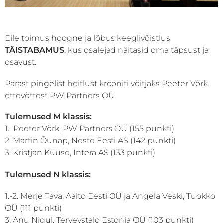
Eile toimus hoogne ja lõbus keeglivõistlus
TÄISTABAMUS
, kus osalejad näitasid oma täpsust ja
osavust.
Pärast pingelist heitlust krooniti võitjaks Peeter Võrk
ettevõttest PW Partners OÜ.
Tulemused M klassis:
1. Peeter Võrk, PW Partners OÜ (155 punkti)
2. Martin Õunap, Neste Eesti AS (142 punkti)
3. Kristjan Kuuse, Intera AS (133 punkti)
Tulemused N klassis:
1.-2. Merje Tava, Aalto Eesti OÜ ja Angela Veski, Tuokko
OÜ (111 punkti)
3. Anu Nigul, Terveystalo Estonia OÜ (103 punkti)