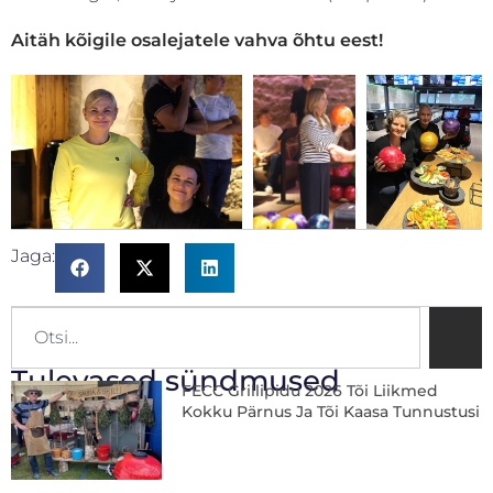
Aitäh kõigile osalejatele vahva õhtu eest!
Jaga:
Tulevased sündmused
FECC Grillipidu 2026 Tõi Liikmed
Kokku Pärnus Ja Tõi Kaasa Tunnustusi